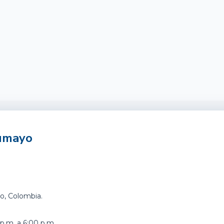
tumayo
o, Colombia.
p.m. a 6:00 p.m.