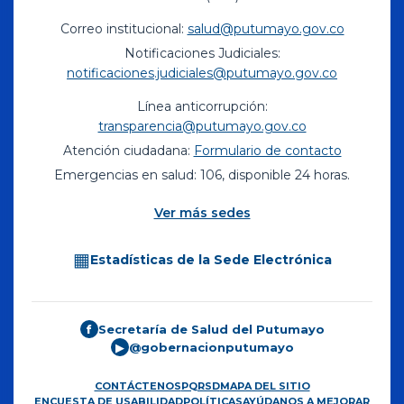
Correo institucional:
salud@putumayo.gov.co
Notificaciones Judiciales:
notificaciones.judiciales@putumayo.gov.co
Línea anticorrupción:
transparencia@putumayo.gov.co
Atención ciudadana:
Formulario de contacto
Emergencias en salud: 106, disponible 24 horas.
Ver más sedes
▦
Estadísticas de la Sede Electrónica
Secretaría de Salud del Putumayo
f
@gobernacionputumayo
▶
CONTÁCTENOS
PQRSD
MAPA DEL SITIO
ENCUESTA DE USABILIDAD
POLÍTICAS
AYÚDANOS A MEJORAR