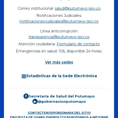
Correo institucional:
salud@putumayo.gov.co
Notificaciones Judiciales:
notificaciones.judiciales@putumayo.gov.co
Línea anticorrupción:
transparencia@putumayo.gov.co
Atención ciudadana:
Formulario de contacto
Emergencias en salud: 106, disponible 24 horas.
Ver más sedes
▦
Estadísticas de la Sede Electrónica
Secretaría de Salud del Putumayo
f
@gobernacionputumayo
▶
CONTÁCTENOS
PQRSD
MAPA DEL SITIO
ENCUESTA DE USABILIDAD
POLÍTICAS
AYÚDANOS A MEJORAR