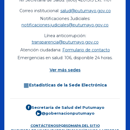
Tel Secretaría de Salud: (608) 4201515 Ext. 1101
Correo institucional:
salud@putumayo.gov.co
Notificaciones Judiciales:
notificaciones.judiciales@putumayo.gov.co
Línea anticorrupción:
transparencia@putumayo.gov.co
Atención ciudadana:
Formulario de contacto
Emergencias en salud: 106, disponible 24 horas.
Ver más sedes
▦
Estadísticas de la Sede Electrónica
Secretaría de Salud del Putumayo
f
@gobernacionputumayo
▶
CONTÁCTENOS
PQRSD
MAPA DEL SITIO