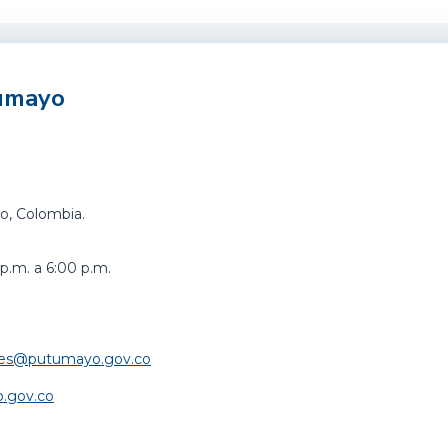
tumayo
o, Colombia.
p.m. a 6:00 p.m.
iales@putumayo.gov.co
.gov.co