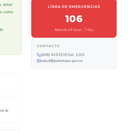
, dolor
LÍNEA DE EMERGENCIAS
es como
106
de
Atención 24 horas · 7 días
s
CONTACTO
(608) 4201515 Ext. 1101
salud@putumayo.gov.co
ñal de