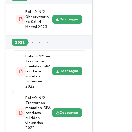
Boletín N°2 —
Observatorio
Descargar
de Salud
Mental 2023
2022
2 documentos
Boletín N°1 —
Trastornos
mentales, SPA,
conducta
Descargar
suicida y
violencias
2022
Boletín N°2 —
Trastornos
mentales, SPA,
conducta
Descargar
suicida y
violencias
2022