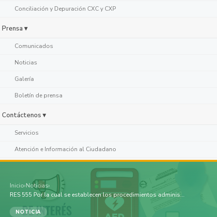
Conciliación y Depuración CXC y CXP
Prensa ▾
Comunicados
Noticias
Galería
Boletín de prensa
Contáctenos ▾
Servicios
Atención e Información al Ciudadano
Inicio
›
Noticias
›
RES 555 Por la cual se establecen los procedimientos adminis...
NOTICIA