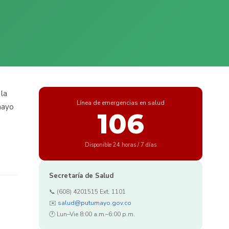
 la
Línea de emergencias en salud
mayo
106
Disponible 24 horas / 7 días
Secretaría de Salud
📞 (608) 4201515 Ext. 1101
✉️
salud@putumayo.gov.co
🕐 Lun–Vie 8:00 a.m.–6:00 p.m.