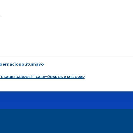
.
bernacionputumayo
 USABILIDAD
POLÍTICAS
AYÚDANOS A MEJORAR