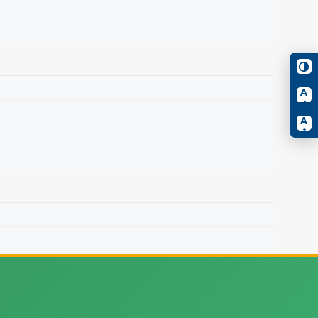
A
-
A
+