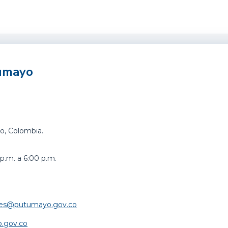
tumayo
o, Colombia.
p.m. a 6:00 p.m.
iales@putumayo.gov.co
.gov.co