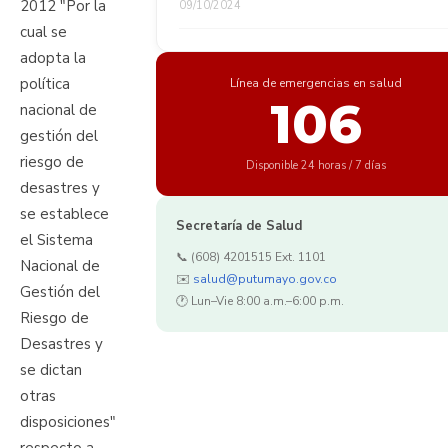
2012 "Por la
09/10/2024
cual se
adopta la
política
Línea de emergencias en salud
106
nacional de
gestión del
riesgo de
Disponible 24 horas / 7 días
desastres y
se establece
Secretaría de Salud
el Sistema
📞 (608) 4201515 Ext. 1101
Nacional de
✉️
salud@putumayo.gov.co
Gestión del
🕐 Lun–Vie 8:00 a.m.–6:00 p.m.
Riesgo de
Desastres y
se dictan
otras
disposiciones"