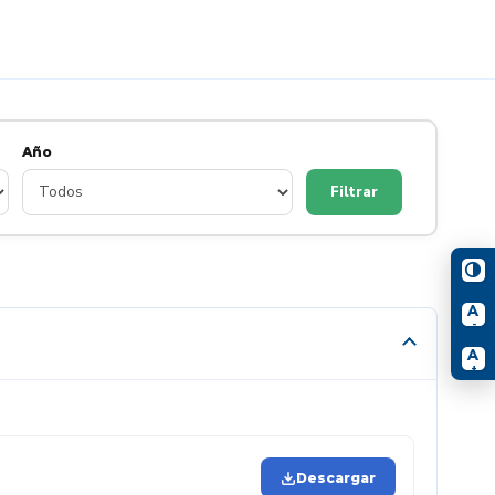
Año
Filtrar
A
-
A
+
Descargar