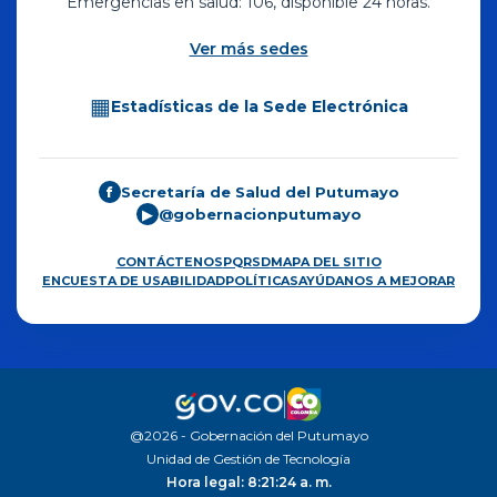
Emergencias en salud: 106, disponible 24 horas.
Ver más sedes
▦
Estadísticas de la Sede Electrónica
Secretaría de Salud del Putumayo
f
@gobernacionputumayo
▶
CONTÁCTENOS
PQRSD
MAPA DEL SITIO
ENCUESTA DE USABILIDAD
POLÍTICAS
AYÚDANOS A MEJORAR
@2026 - Gobernación del Putumayo
Unidad de Gestión de Tecnología
Hora legal: 8:21:25 a. m.