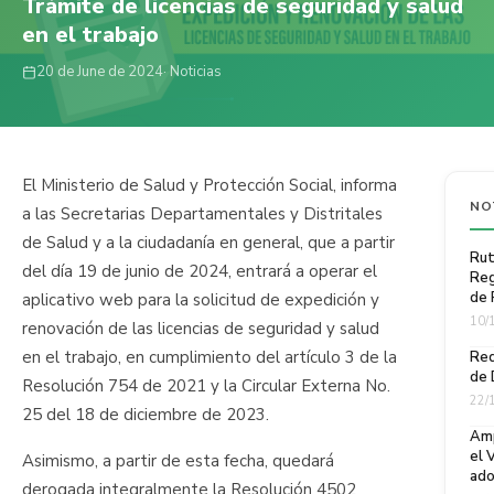
Trámite de licencias de seguridad y salud
en el trabajo
20 de June de 2024
· Noticias
El Ministerio de Salud y Protección Social, informa
NO
a las Secretarias Departamentales y Distritales
de Salud y a la ciudadanía en general, que a partir
Rut
del día 19 de junio de 2024, entrará a operar el
Reg
de 
aplicativo web para la solicitud de expedición y
10/
renovación de las licencias de seguridad y salud
en el trabajo, en cumplimiento del artículo 3 de la
Req
de 
Resolución 754 de 2021 y la Circular Externa No.
22/
25 del 18 de diciembre de 2023.
Amp
el 
Asimismo, a partir de esta fecha, quedará
ado
derogada integralmente la Resolución 4502