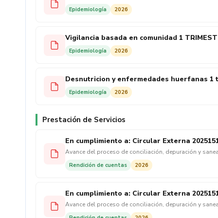
Epidemiología
2026
Vigilancia basada en comunidad 1 TRIMEST
Epidemiología
2026
Desnutricion y enfermedades huerfanas 1 t
Epidemiología
2026
Prestación de Servicios
En cumplimiento a: Circular Externa 202515
Avance del proceso de conciliación, depuración y sanea
trimestralmente. En cumplimiento a: Circular Externa 
Rendición de cuentas
2026
cuentas por pagar entre las Entidades Responsables de
En cumplimiento a: Circular Externa 202515
Avance del proceso de conciliación, depuración y sanea
trimestralmente. En cumplimiento a: Circular Externa 
Rendición de cuentas
2026