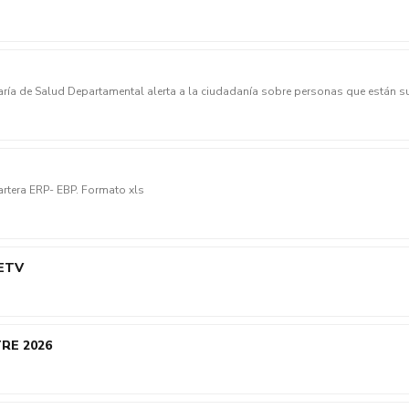
ía de Salud Departamental alerta a la ciudadanía sobre personas que están s
e: el personal autorizado siempre porta carné institucional, chaleco oficial y or
situación sospechosa, no permita el i
Formato conciliación de carteraAIFT010-Conciliación Cartera ERP- EBP. Formato xls
 ETV
TRE 2026