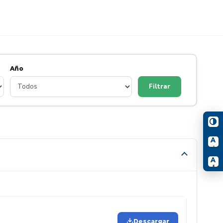
Año
Filtrar
A
-
A
+
Descargar