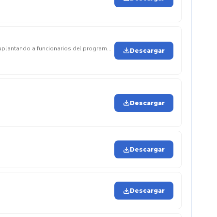
uplantando a funcionarios del programa
Descargar
den de visita. ⚠️ Si identifica alguna
ngreso y comuníquese de inmediato con las autoridades. @ Ana Milena Mora Moreno Secretaría de Salud Departamental del Putumayo
Descargar
Descargar
Descargar