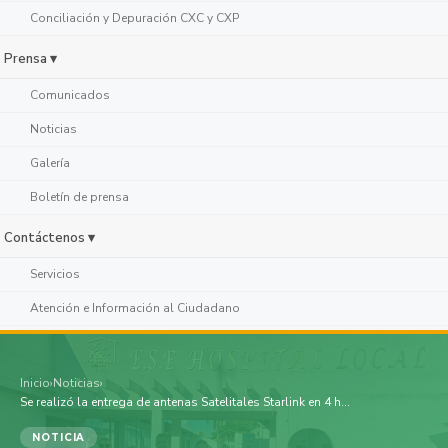
Conciliación y Depuración CXC y CXP
Prensa ▾
Comunicados
Noticias
Galería
Boletín de prensa
Contáctenos ▾
Servicios
Atención e Información al Ciudadano
Inicio
›
Noticias
›
Se realizó la entrega de antenas Satelitales Starlink en 4 h...
NOTICIA