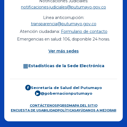
Notificaciones Judiciales:
notificaciones.judiciales@putumayo.gov.co
Línea anticorrupción:
transparencia@putumayo.gov.co
Atención ciudadana:
Formulario de contacto
Emergencias en salud: 106, disponible 24 horas.
Ver más sedes
▦
Estadísticas de la Sede Electrónica
Secretaría de Salud del Putumayo
f
@gobernacionputumayo
▶
CONTÁCTENOS
PQRSD
MAPA DEL SITIO
ENCUESTA DE USABILIDAD
POLÍTICAS
AYÚDANOS A MEJORAR