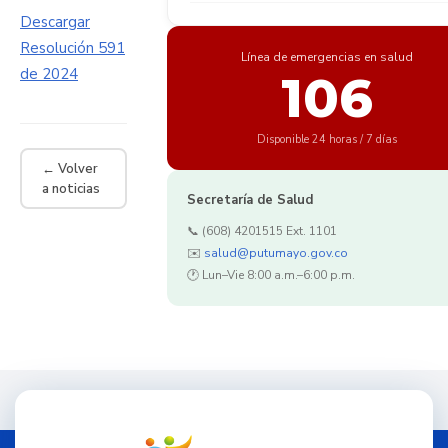
Descargar
Resolución 591
Línea de emergencias en salud
de 2024
106
Disponible 24 horas / 7 días
← Volver
a noticias
Secretaría de Salud
📞 (608) 4201515 Ext. 1101
✉️
salud@putumayo.gov.co
🕐 Lun–Vie 8:00 a.m.–6:00 p.m.