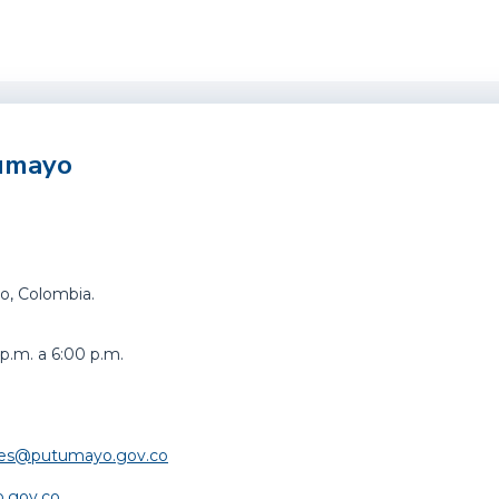
tumayo
o, Colombia.
p.m. a 6:00 p.m.
iales@putumayo.gov.co
.gov.co