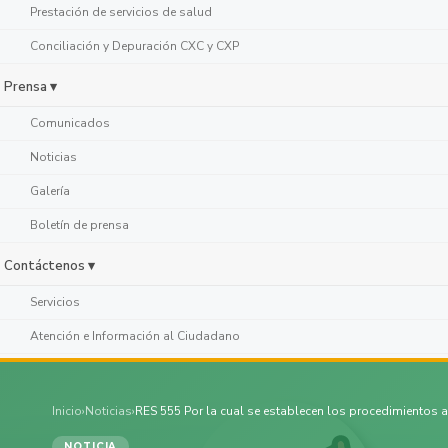
Prestación de servicios de salud
Conciliación y Depuración CXC y CXP
Prensa ▾
Comunicados
Noticias
Galería
Boletín de prensa
Contáctenos ▾
Servicios
Atención e Información al Ciudadano
Inicio
›
Noticias
›
RES 555 Por la cual se establecen los procedimientos a
NOTICIA