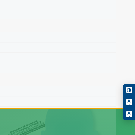
A
-
A
+