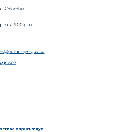
o, Colombia.
p.m. a 6:00 p.m.
iales@putumayo.gov.co
.gov.co
.
bernacionputumayo