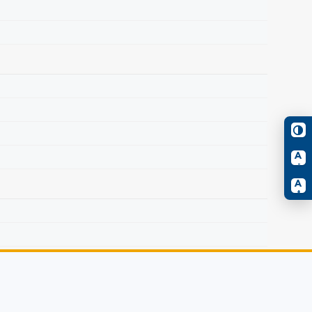
A
-
A
+