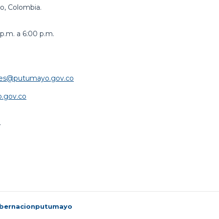
o, Colombia.
p.m. a 6:00 p.m.
iales@putumayo.gov.co
.gov.co
.
bernacionputumayo