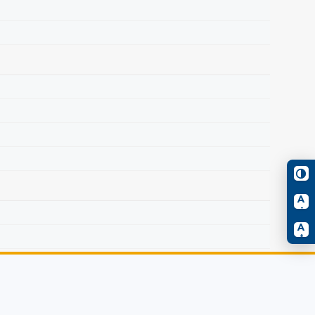
A
-
A
+