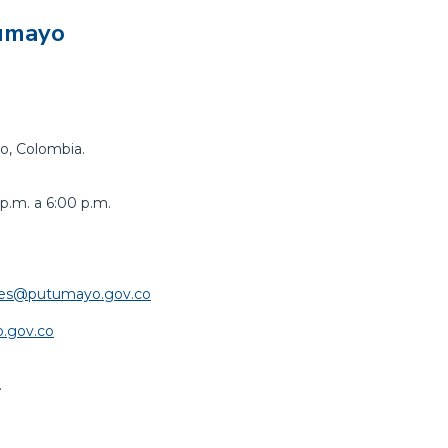
tumayo
o, Colombia.
p.m. a 6:00 p.m.
iales@putumayo.gov.co
.gov.co
.