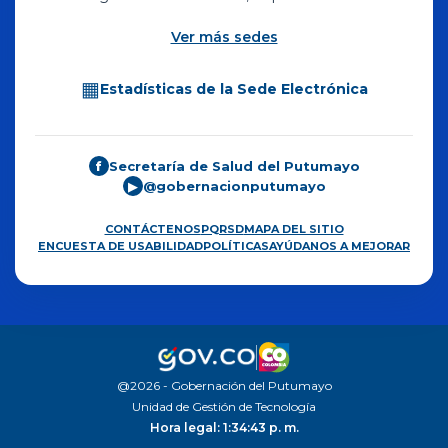
Ver más sedes
▦
Estadísticas de la Sede Electrónica
Secretaría de Salud del Putumayo
f
@gobernacionputumayo
▶
CONTÁCTENOS
PQRSD
MAPA DEL SITIO
ENCUESTA DE USABILIDAD
POLÍTICAS
AYÚDANOS A MEJORAR
@2026 - Gobernación del Putumayo
Unidad de Gestión de Tecnología
Hora legal: 1:34:44 p. m.